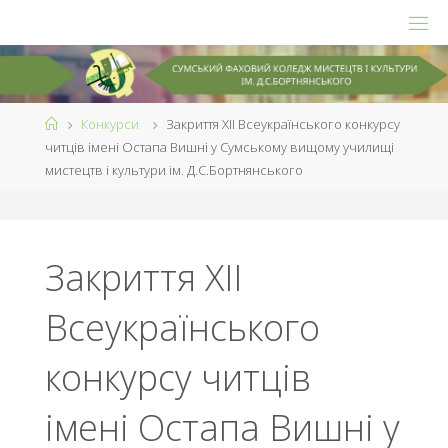
Skip
to
content
Home
Конкурси
Закриття ХІІ Всеукраїнського конкурсу
читців імені Остапа Вишні у Сумському вищому училищі
premium theme for WordPress
мистецтв і культури ім. Д.С.Бортнянського
Закриття ХІІ
Всеукраїнського
конкурсу читців
імені Остапа Вишні у