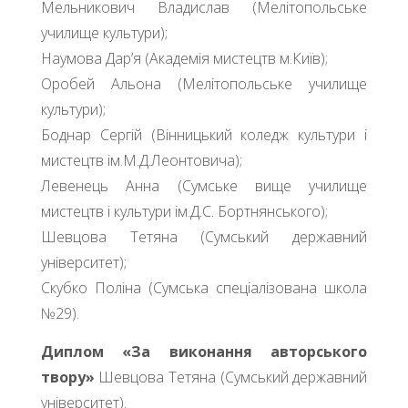
Мельникович Владислав (Мелітопольське
училище культури);
Наумова Дар’я (Академія мистецтв м.Київ);
Оробей Альона (Мелітопольське училище
культури);
Боднар Сергій (Вінницький коледж культури і
мистецтв ім.М.Д.Леонтовича);
Левенець Анна (Сумське вище училище
мистецтв і культури ім.Д.С. Бортнянського);
Шевцова Тетяна (Сумський державний
університет);
Скубко Поліна (Сумська спеціалізована школа
№29).
Диплом «За виконання авторського
твору»
Шевцова Тетяна (Сумський державний
університет).