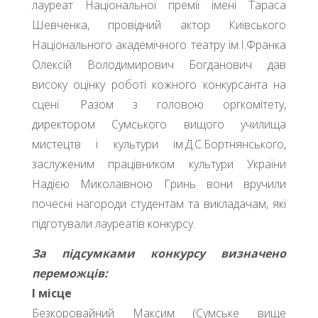
лауреат Національної премії імені Тараса
Шевченка, провідний актор Київського
Національного академічного театру ім.І.Франка
Олексій Володимирович Богданович дав
високу оцінку роботі кожного конкурсанта на
сцені. Разом з головою оргкомітету,
директором Сумського вищого училища
мистецтв і культури ім.Д.С.Бортнянського,
заслуженим працівником культури України
Надією Миколаївною Гринь вони вручили
почесні нагороди студентам та викладачам, які
підготували лауреатів конкурсу.
За підсумками конкурсу визначено
переможців:
І місце
Безкоровайний Максим (Сумське вище