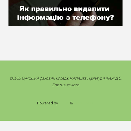
©2025 Сумський фаховий коледж мистецтв і культури імені Д.С.
Бортнянського
Powered by
Fluida
&
WordPress.