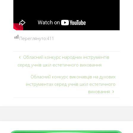
Переглянуто:
411
Обласний конкурс народних інструментів
серед учнів шкіл естетичного виховання
Обласний конкурс виконавців на духових
інструментах серед учнів шкіл естетичного
виховання