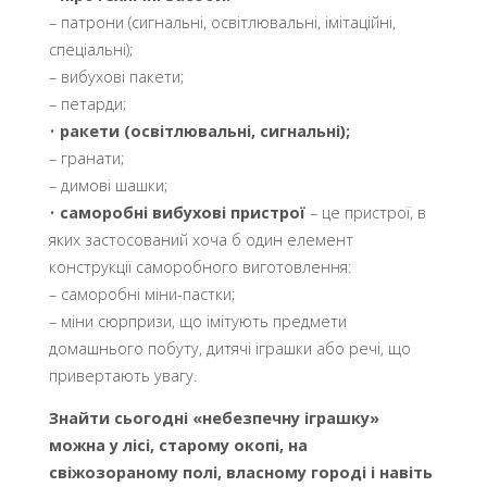
– патрони (сигнальні, освітлювальні, імітаційні,
спеціальні);
– вибухові пакети;
– петарди;
•
ракети (освітлювальні, сигнальні);
– гранати;
– димові шашки;
•
саморобні вибухові пристрої
– це пристрої, в
яких застосований хоча б один елемент
конструкції саморобного виготовлення:
– саморобні міни-пастки;
– міни сюрпризи, що імітують предмети
домашнього побуту, дитячі іграшки або речі, що
привертають увагу.
Знайти сьогодні «небезпечну іграшку»
можна у лісі, старому окопі, на
свіжозораному полі, власному городі і навіть