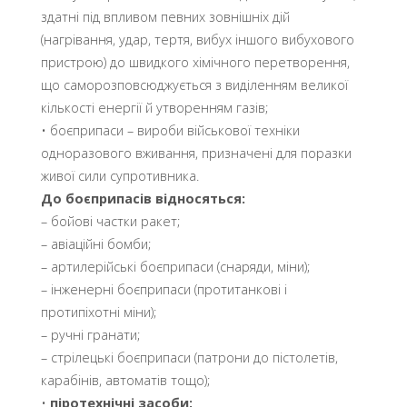
здатні під впливом певних зовнішніх дій
(нагрівання, удар, тертя, вибух іншого вибухового
пристрою) до швидкого хімічного перетворення,
що саморозповсюджується з виділенням великої
кількості енергії й утворенням газів;
• боєприпаси – вироби військової техніки
одноразового вживання, призначені для поразки
живої сили супротивника.
До боєприпасів відносяться:
– бойові частки ракет;
– авіаційні бомби;
– артилерійські боєприпаси (снаряди, міни);
– інженерні боєприпаси (протитанкові і
протипіхотні міни);
– ручні гранати;
– стрілецькі боєприпаси (патрони до пістолетів,
карабінів, автоматів тощо);
•
піротехнічні засоби: