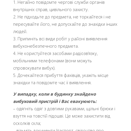
1. Негайно повідомте чергові служби органів
внутрішніх справ, цивільного захисту.
2. Не підходьте до предмета, не торкайтеся і не
пересувайте його, не допускайте до знахідки інших
людей.
3. Припиніть всі види робіт у районі виявлення
вибухонебезпечного предмета.
4. Не користуйтеся засобами радіозв’язку,
мобільними телефонами (вони можуть
спровокувати вибух).
5. Дочекайтеся прибуття фахівців, укажіть місце
знахідки та повідомте час її виявлення.
У випадку, коли в будинку знайдено
вибуховий пристрій і Вас евакуюють:
– одягніть одяг з довгими рукавами, щільні брюки і
взуття на товстій підошві. Це може захистити від
осколків скла;
– візьміть документи (паспорт, свідоцтво про