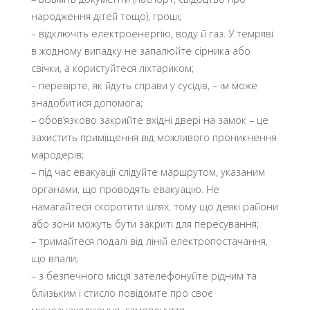
народження дітей тощо), гроші;
– відключіть електроенергію, воду й газ. У темряві
в жодному випадку не запалюйте сірника або
свічки, а користуйтеся ліхтариком;
– перевірте, як йдуть справи у сусідів, – їм може
знадобитися допомога;
– обов’язково закрийте вхідні двері на замок – це
захистить приміщення від можливого проникнення
мародерів;
– під час евакуації слідуйте маршрутом, указаним
органами, що проводять евакуацію. Не
намагайтеся скоротити шлях, тому що деякі райони
або зони можуть бути закриті для пересування;
– тримайтеся подалі від ліній електропостачання,
що впали;
– з безпечного місця зателефонуйте рідним та
близьким і стисло повідомте про своє