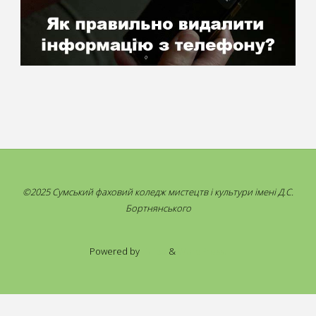
©2025 Сумський фаховий коледж мистецтв і культури імені Д.С.
Бортнянського
Powered by
Fluida
&
WordPress.