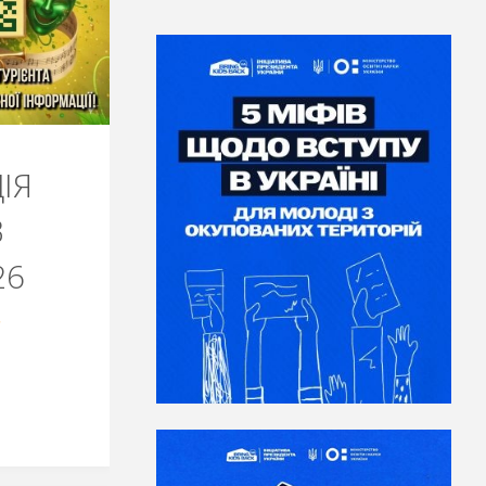
ІЯ
В
26