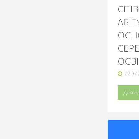
СПІВ
АБІТ
ОСН
СЕР
ОСВІ
22.07
Докла