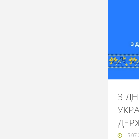
З Д
УКРА
ДЕР
15.07