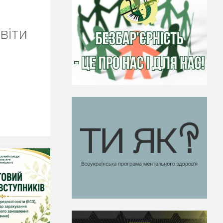
віти
и