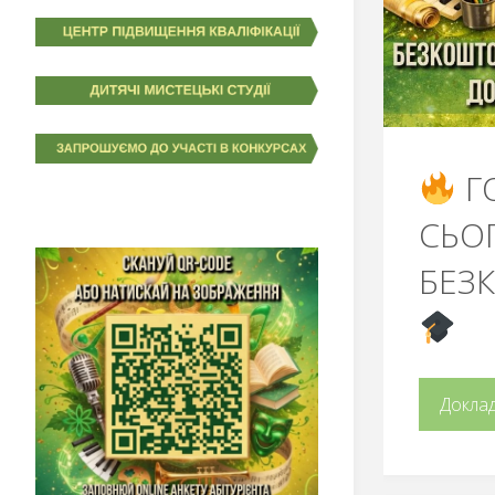
Г
СЬО
БЕЗ
Докла