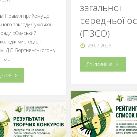
.2026
загальної
аві Правил прийому до
середньої ос
ного закладу Сумської
(ПЗСО)
 ради «Сумський
коледж мистецтв і
29.07.2026
ім. Д.С. Бортнянського» у
 та …
"Результат
Докладніше
"Наказ
дніше
творчого
про
конкурсу
зарахування
та
абітурієнтів
співбесід
на