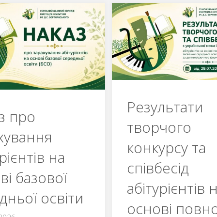
ГОТУЙСЯ
РЕЄСТРАЦ
ВЖЕ
АБІТУРІЄН
СЬОГОДНІ
СФКМІК
—
–
БЕЗКОШТОВНО!
2026
Результати
з про
ВІДКРИТА!
творчого
хування
конкурсу та
”
рієнтів на
співбесід
”
ві базової
абітурієнтів 
дньої освіти
основі повно