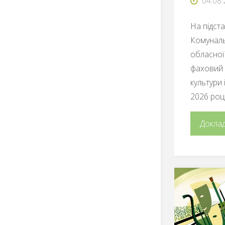
04.08
На підст
Комуналь
обласної
фаховий 
культури 
2026 році
Докла