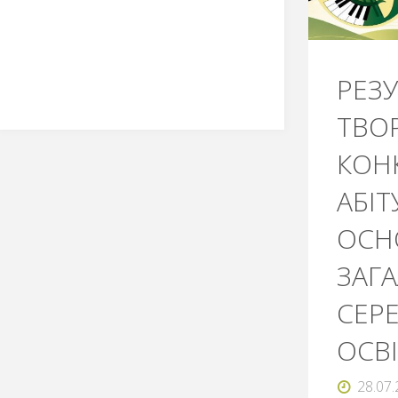
РЕЗ
ТВО
КОН
АБІТ
ОСН
ЗАГ
СЕР
ОСВІ
28.07