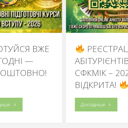
ОТУЙСЯ ВЖЕ
РЕЄСТРАЦ
ГОДНІ —
АБІТУРІЄНТІ
КОШТОВНО!
СФКМІК – 20
ВІДКРИТА!
“
“
дніше
Докладніше