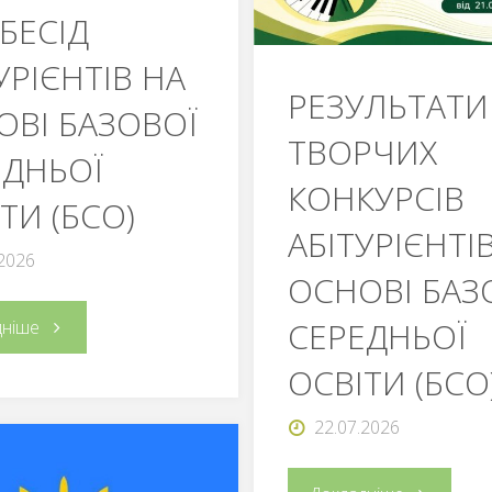
БЕСІД
ОСВІТИ
базової
УРІЄНТІВ НА
(ПЗСО)"
середньої
РЕЗУЛЬТАТИ
ОВІ БАЗОВОЇ
освіти
ТВОРЧИХ
ЕДНЬОЇ
КОНКУРСІВ
(БСО),
ТИ (БСО)
АБІТУРІЄНТІ
які
.2026
ОСНОВІ БАЗ
рекомендо
"РЕЗУЛЬТАТИ
СЕРЕДНЬОЇ
дніше
до
ОСВІТИ (БСО
ТВОРЧОГО
зарахуван
22.07.2026
КОНКУРСУ
на
ТА