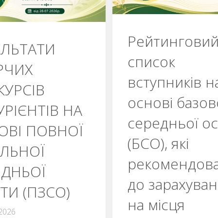
абітурієнті
основі
на
Рейтингови
базової
УЛЬТАТИ
основі
список
середньої
РЧИХ
повної
вступників н
КУРСІВ
освіти"
загальної
основі базов
УРІЄНТІВ НА
середньої
середньої ос
ОВІ ПОВНОЇ
(БСО), які
освіти
АЛЬНОЇ
рекомендова
(ПЗСО)"
ЕДНЬОЇ
до зарахува
ТИ (ПЗСО)
на місця
.2026