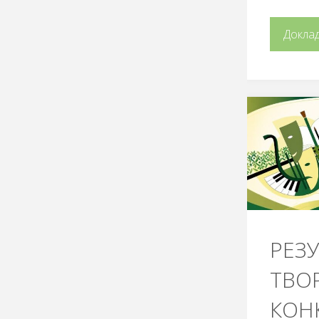
Докла
РЕЗ
ТВО
КОН