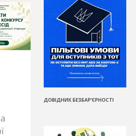
ІЯ
ТІВ
ДОВІДНИК БЕЗБАР’ЄРНОСТІ
на
ї