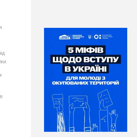
я
від
ки.
м
!