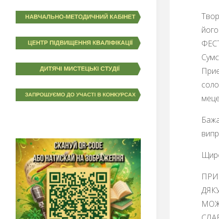
Твор
його
ФЕСТ
Сумс
Приє
соло
меце
Бажа
випр
Щиро
ПРИ
ДЯК
МОЖ
СЛАВ