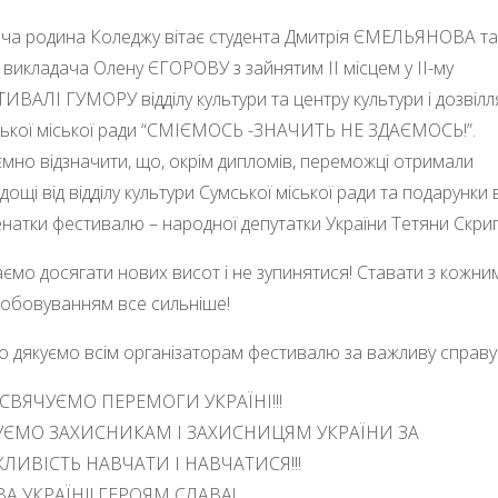
ча родина Коледжу вітає студента Дмитрія ЄМЕЛЬЯНОВА та
 викладача Олену ЄГОРОВУ з зайнятим ІІ місцем у ІІ-му
ИВАЛІ ГУМОРУ відділу культури та центру культури і дозвілл
ької міської ради “СМІЄМОСЬ -ЗНАЧИТЬ НЕ ЗДАЄМОСЬ!”.
мно відзначити, що, окрім дипломів, переможці отримали
дощі від відділу культури Сумської міської ради та подарунки 
натки фестивалю – народної депутатки України Тетяни Скрип
ємо досягати нових висот і не зупинятися! Ставати з кожни
обовуванням все сильніше!
 дякуємо всім організаторам фестивалю за важливу справу!!
СВЯЧУЄМО ПЕРЕМОГИ УКРАЇНІ!!!
УЄМО ЗАХИСНИКАМ І ЗАХИСНИЦЯМ УКРАЇНИ ЗА
ЛИВІСТЬ НАВЧАТИ І НАВЧАТИСЯ!!!
А УКРАЇНІ! ГЕРОЯМ СЛАВА!