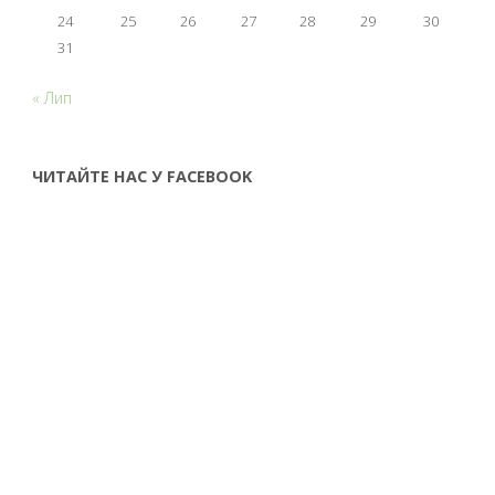
24
25
26
27
28
29
30
31
« Лип
ЧИТАЙТЕ НАС У FACEBOOK