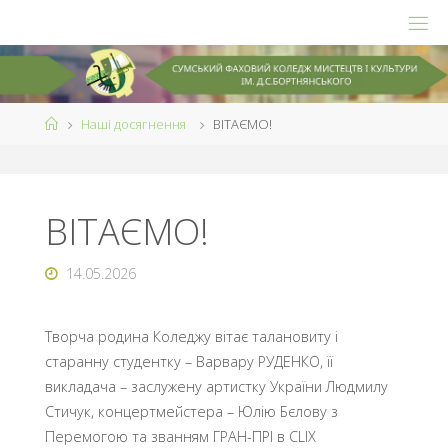
Skip
to
content
Home
Наші досягнення
ВІТАЄМО!
ВІТАЄМО!
14.05.2026
Творча родина Коледжу вітає талановиту і
старанну студентку – Варвару РУДЕНКО, її
викладача – заслужену артистку України Людмилу
Стичук, концертмейстера – Юлію Бєлову з
Перемогою та званням ГРАН-ПРІ в CLIX