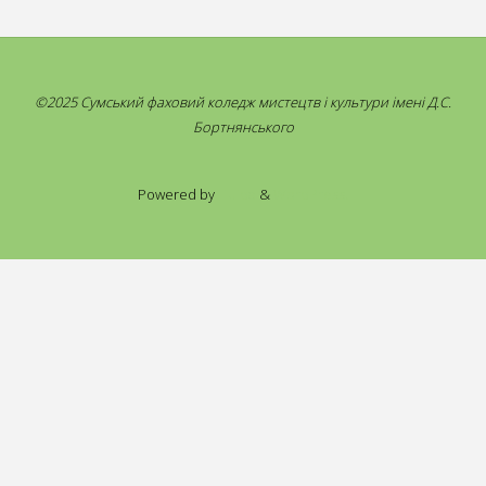
©2025 Сумський фаховий коледж мистецтв і культури імені Д.С.
Бортнянського
Powered by
Fluida
&
WordPress.