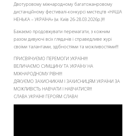
Двотуровому міжнародному багатожанровому
дистанційному фестивалі-конкурсі мистецтв «НАША
НЕНЬКА – УКРАЇНА» (м. Київ 26-28.03.2026р.)!!!
Бажаємо продовжувати перемагати, з кожним
разом дивуючі всіх глядачів і справедливе журі
своїми талантами, здібностями та можливостями!!!
ПРИСВЯЧУЄМО ПЕРЕМОГИ УКРАЇНІ!!!
ВЕЛИЧАЄМО СУМЩИНУ ТА УКРАЇНУ НА
МІЖНАРОДНОМУ РІВНІ!!!
ДЯКУЄМО ЗАХИСНИКАМ І ЗАХИСНИЦЯМ УКРАЇНИ ЗА
МОЖЛИВІСТЬ НАВЧАТИ І НАВЧАТИСЯ!!!
СЛАВА УКРАЇНІ! ГЕРОЯМ СЛАВА!