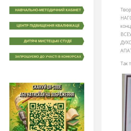
Твор
НАГО
конц
ВСЕ
ДУХ
АПАТ
Так 