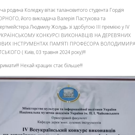
ча родина Коледжу вітає талановитого студента Гордія
РНОГО, його викладача Валерія Пастухова та
ертмейстера Людмилу Жолудь зі здобутою ІІІ премією у IV
УКРАЇНСЬКОМУ КОНКУРСІ ВИКОНАВЦІВ НА ДЕРЕВ’ЯНИХ
ОВИХ ІНСТРУМЕНТАХ ПАМ’ЯТІ ПРОФЕСОРА ВОЛОДИМИР
СЬКОГО ( Київ, 03 травня 2024 року)!!!
тримати!!! Нехай кращих стає більше!!!