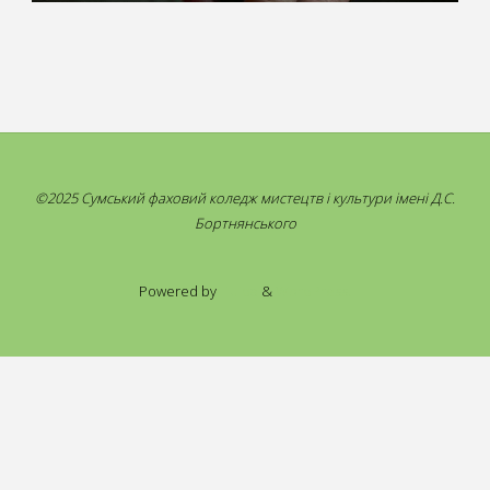
©2025 Сумський фаховий коледж мистецтв і культури імені Д.С.
Бортнянського
Powered by
Fluida
&
WordPress.