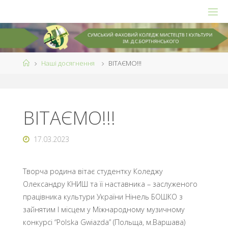
Skip
to
content
Home
Наші досягнення
ВІТАЄМО!!!
ВІТАЄМО!!!
17.03.2023
Творча родина вітає студентку Коледжу
Олександру КНИШ та її наставника – заслуженого
працівника культури України Нінель БОШКО
з
зайнятим І місцем у Міжнародному музичному
конкурсі “Polska Gwiazda” (Польща, м.Варшава)