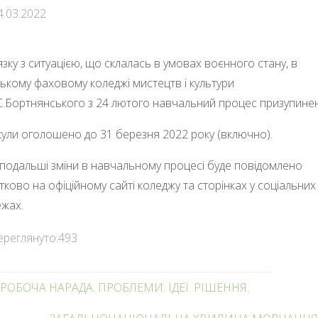
4.03.2022
’язку з ситуацією, що склалась в умовах воєнного стану, в
ькому фаховому коледжі мистецтв і культури
.С.Бортнянського з 24 лютого навчальний процес призупине
кули оголошено до 31 березня 2022 року (включно).
подальші зміни в навчальному процесі буде повідомлено
тково на офіційному сайті коледжу та сторінках у соціальних
жах.
ереглянуто:
493
РОБОЧА НАРАДА. ПРОБЛЕМИ. ІДЕЇ. РІШЕННЯ.