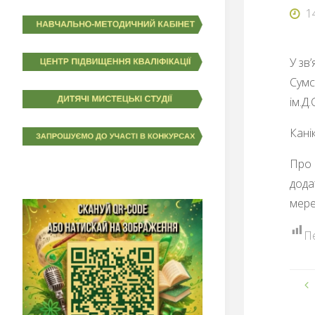
1
У зв
Сумс
ім.Д
Кані
Про 
дода
мере
П