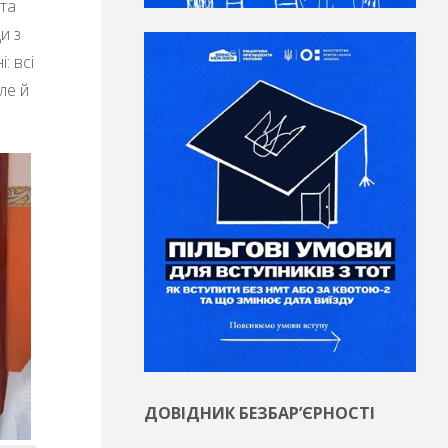
 та
и з
: всі
ле й
ДОВІДНИК БЕЗБАР’ЄРНОСТІ