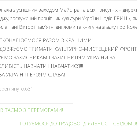
італа з успішним заходом Майстра та всіх присутніх – дирек
джу, заслужений працівник культури України Надія ГРИНЬ, я
ила пані Вікторії пам’ятні дипломи та книгу на згадку про Кол
СКОНАЛЮЄМОСЯ РАЗОМ З КРАЩИМИ!!!
ДОВЖУЄМО ТРИМАТИ КУЛЬТУРНО-МИСТЕЦЬКИЙ ФРОНТ!!
УЄМО ЗАХИСНИКАМ І ЗАХИСНИЦЯМ УКРАЇНИ ЗА
ЛИВІСТЬ НАВЧАТИ І НАВЧАТИСЯ!!!
А УКРАЇНІ! ГЕРОЯМ СЛАВА!
ереглянуто:
631
ВІТАЄМО З ПЕРЕМОГАМИ!
ГОТУЄМОСЯ ДО ТРУДОВОЇ ДІЯЛЬНОСТІ СВІДОМО