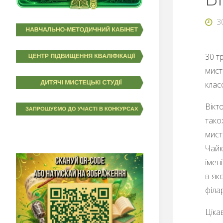
3
30 т
мист
клас
Вікт
тако
мист
Чайк
імен
в як
філар
Ціка