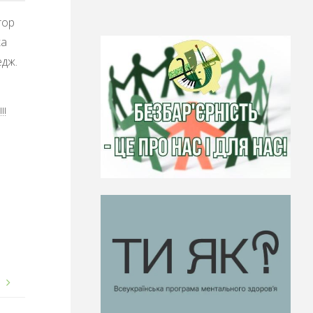
тор
ка
едж.
!
!