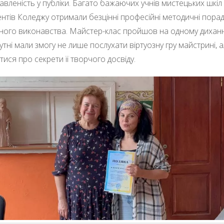
кавленість у публіки. Багато бажаючих учнів мистецьких шкіл
ентів Коледжу отримали безцінні професійні методичні порад
рного виконавства. Майстер-клас пройшов на одному диханні
утні мали змогу не лише послухати віртуозну гру майстрині, а
атися про секрети її творчого досвіду.