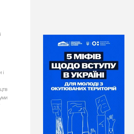
і
 і
ецтв
думи