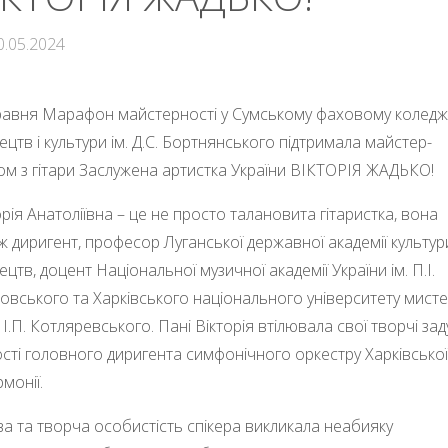
0.05.2024
равня Марафон майстерності у Сумському фаховому коледж
ецтв і культури ім. Д.С. Бортнянського підтримала майстер-
ом з гітари Заслужена артистка України ВІКТОРІЯ ЖАДЬКО!
орія Анатоліївна – це не просто талановита гітаристка, вона
ж диригент, професор Луганської державної академії культури
ецтв, доцент Національної музичної академії України ім. П.І.
овського та Харківського національного університету мист
і І.П. Котляревського. Пані Вікторія втілювала свої творчі за
ості головного диригента симфонічного оркестру Харківської
монії.
ва та творча особистість спікера викликала неабияку