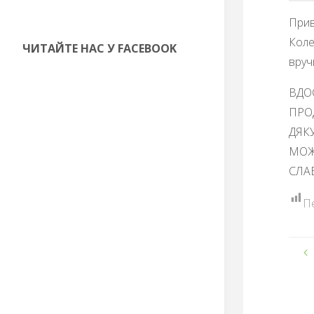
Прив
Коле
ЧИТАЙТЕ НАС У FACEBOOK
вруч
ВДО
ПРО
ДЯК
МОЖ
СЛАВ
П