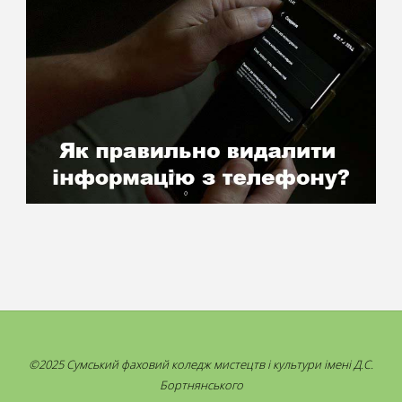
©2025 Сумський фаховий коледж мистецтв і культури імені Д.С.
Бортнянського