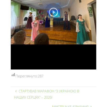
Переглянуто:
287
СТАРТУВАВ МАРАФОН “З УКРАЇНОЮ В
НАШИХ СЕРЦЯХ” – 2026!
МИСТЕЦЬКЕ ЄДНАННЯ