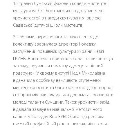
15 травня Сумський фаховий коледж мистецтв і
культури ім. Д.С. Бортнянського долучився до
урочистостей з нагоди святкування ювілею
Садівської дитячої школи мистецтв.
Зі словами щирої поваги та захоплення до
колективу звернулася директор Коледжу,
заслужений працівник культури України Надія
ГРИНЬ. Вона тепло привітала колег та вихованців
закладу, вручивши пам’ятну адресу та цінний
подарунок. У своєму виступі Надія Миколаївна
відзначила особливу важливість ступеневої
мистецької освіти та багаторічної плідної творчої
співпраці між закладами, яка допомагає розвивати
молоді таланти Сумщини. Також урочистий захід
відвідала завідувач навчально-методичного
кабінету Коледжу Віта ЗУБКО, яка підкреслила
високий професійний рівень викладачів школи.