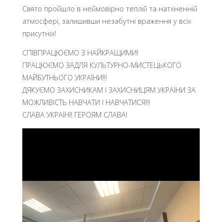
Свято пройшло в неймовірно теплій та натхненній
атмосфері, залишивши незабутні враження у всіх
присутніх!
СПІВПРАЦЮЄМО З НАЙКРАЩИМИ!
ПРАЦЮЄМО ЗАДЛЯ КУЛЬТУРНО-МИСТЕЦЬКОГО
МАЙБУТНЬОГО УКРАЇНИ!!!
ДЯКУЄМО ЗАХИСНИКАМ І ЗАХИСНИЦЯМ УКРАЇНИ ЗА
МОЖЛИВІСТЬ НАВЧАТИ І НАВЧАТИСЯ!!!
СЛАВА УКРАЇНІ! ГЕРОЯМ СЛАВА!