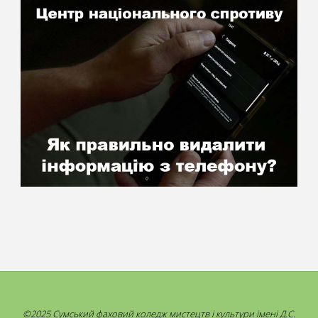
©2025 Сумський фаховий коледж мистецтв і культури імені Д.С.