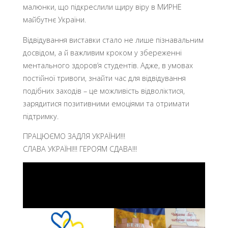
малюнки, що підкреслили щиру віру в МИРНЕ
майбутнє України.
Відвідування виставки стало не лише пізнавальним
досвідом, а й важливим кроком у збереженні
ментального здоров’я студентів. Адже, в умовах
постійної тривоги, знайти час для відвідування
подібних заходів – це можливість відволіктися,
зарядитися позитивними емоціями та отримати
підтримку.
ПРАЦЮЄМО ЗАДЛЯ УКРАЇНИ!!!
СЛАВА УКРАЇНІ!!! ГЕРОЯМ СДАВА!!!