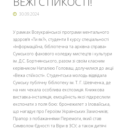
ВЕЖІ СТІЙКОСТІ!
30.09.2024
У рамках Всеукраїнської програми ментального
здоров’я «Ти як?», студенти ІІ курсу спеціальності
«Інформаційна, бібліотечна та архівна справа»
Сумського фахового коледжу мистецтв і культури
ім. Д.С. Бортнянського, разом зі своїм класним
керівником Наталією Головаш, долучилися до акції
«Вежа стійкості». Студентська молодь відвідала
Сумську публічну бібліотеку ім. Т. Г. Шевченка, де
на них чекала особлива експозиція. Книжкова
виставка-інсталяція, емоційність якої підкреслили
експонати з поля бою: бронежилет з Іловайська,
що нагадує про Героїзм Українських Захисників;
Прапор з побажаннями Перемоги, який став
Символом Єдності та Віри в ЗСУ; а також дитячі