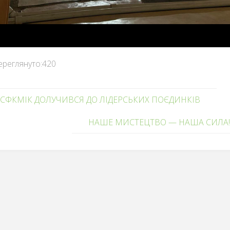
ереглянуто:
420
СФКМІК ДОЛУЧИВСЯ ДО ЛІДЕРСЬКИХ ПОЄДИНКІВ
НАШЕ МИСТЕЦТВО — НАША СИЛА