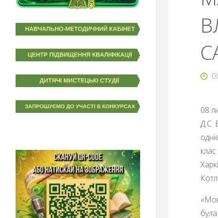
В
С
0
08 л
Д.С.
одні
клас
Харк
Котл
«Мов
була