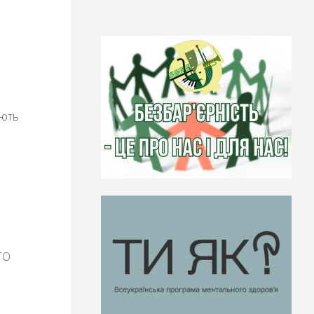
ують
ГО