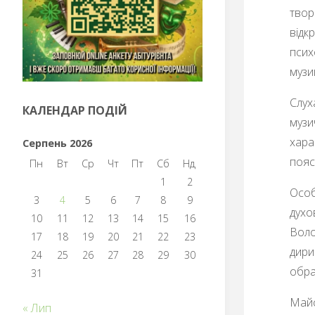
твор
відк
псих
музи
Слух
КАЛЕНДАР ПОДІЙ
музи
хара
Серпень 2026
пояс
Пн
Вт
Ср
Чт
Пт
Сб
Нд
1
2
Особ
3
4
5
6
7
8
9
духо
10
11
12
13
14
15
16
Воло
17
18
19
20
21
22
23
дири
24
25
26
27
28
29
30
обра
31
Майс
« Лип