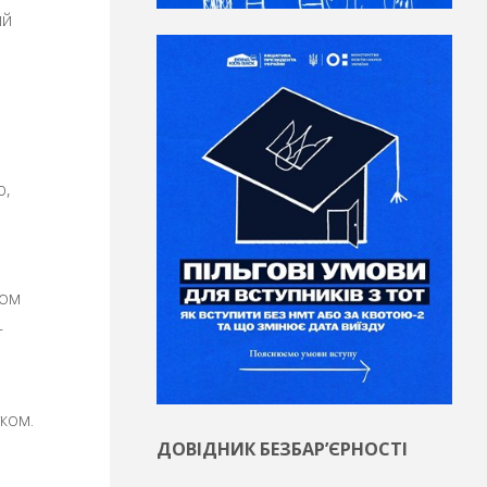
ий
ю,
ром
—
уком.
ДОВІДНИК БЕЗБАР’ЄРНОСТІ