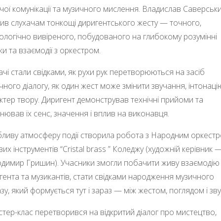
чої комунікації та музичного мислення. Владислав Саверськ
рив слухачам тонкощі диригентського жесту — точного,
ологічно вивіреного, побудованого на глибокому розумінні
ки та взаємодії з оркестром.
ачі стали свідками, як рухи рук перетворюються на засіб
чного діалогу, як один жест може змінити звучання, інтонаці
ктер твору. Диригент демонстрував технічні прийоми та
нював їх сенс, значення і вплив на виконавця.
ливу атмосферу події створила робота з Народним оркест
вих інструментів “Cristal brass ” Коледжу (художній керівник 
димир Гришин). Учасники змогли побачити живу взаємодію
гента та музикантів, стати свідками народження музичного
зу, який формується тут і зараз — між жестом, поглядом і зв
тер-клас перетворився на відкритий діалог про мистецтво,