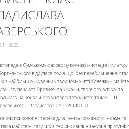
ЛАДИСЛАВА
АВЕРСЬКОГО
8.11.2025
истопада в Сумському фаховому коледжі мистецтв і культури 
 Бортнянського відбулася подія, що, без перебільшення, стал
єю з найбільш очікуваних у творчому житті Коледжу – майсте
 двічі стипендіата Президента України, творчого аспіранта
івського національного університету мистецтв імені І.П.
яревського – Владислава САВЕРСЬКОГО.
а рук: психологія і техніка диригентського жесту» – саме та
 тема майстер-класу, що з перших хвилин занурив присутніх у