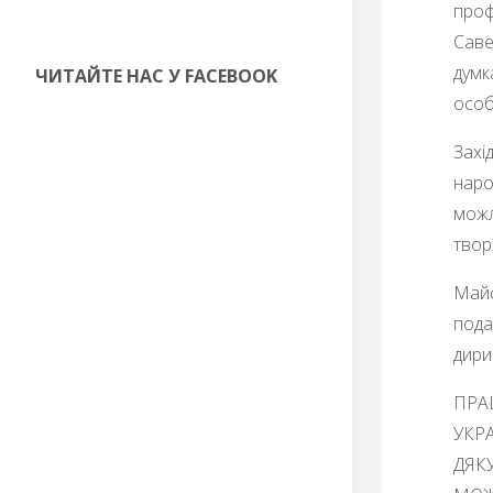
проф
Саве
думк
ЧИТАЙТЕ НАС У FACEBOOK
особ
Захі
наро
можл
твор
Майс
пода
дири
ПРА
УКРА
ДЯК