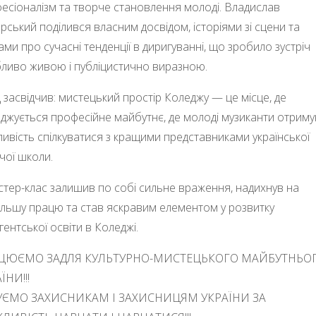
есіоналізм та творче становлення молоді. Владислав
рський поділився власним досвідом, історіями зі сцени та
ами про сучасні тенденції в диригуванні, що зробило зустріч
ливо живою і публіцистично виразною.
д засвідчив: мистецький простір Коледжу — це місце, де
джується професійне майбутнє, де молоді музиканти отрим
ивість спілкуватися з кращими представниками української
чої школи.
тер-клас залишив по собі сильне враження, надихнув на
льшу працю та став яскравим елементом у розвитку
гентської освіти в Коледжі.
ЦЮЄМО ЗАДЛЯ КУЛЬТУРНО-МИСТЕЦЬКОГО МАЙБУТНЬО
ЇНИ!!!
УЄМО ЗАХИСНИКАМ І ЗАХИСНИЦЯМ УКРАЇНИ ЗА