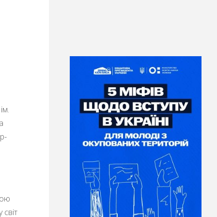
ім.
а
р-
кою
 світ