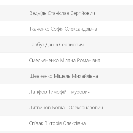
Ведмідь Станіслав Сергійович
Ткаченко Софія Олександрівна
Гарбуз Данііл Сергійович
Ємельяненко Мілана Романівна
Шевченко Мішель Михайлівна
Латіфов Тимофій Тімурович
Литвинов Богдан Олександрович
Співак Вікторія Олексіївна