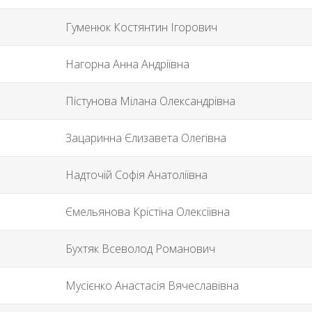
Гуменюк Костянтин Ігорович
Нагорна Анна Андріївна
Пістунова Мілана Олександрівна
Зацаринна Єлизавета Олегівна
Надточій Софія Анатоліївна
Ємельянова Крістіна Олексіївна
Бухтяк Всеволод Романович
Мусієнко Анастасія Вячеславівна