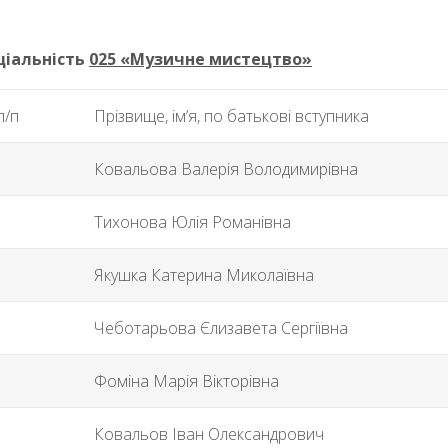
ціальність
025 «
Музичне мистецтво
»
п/п
Прізвище, ім’я, по батькові вступника
Ковальова Валерія Володимирівна
Тихонова Юлія Романівна
Якушка Катерина Миколаївна
Чеботарьова Єлизавета Сергіївна
Фоміна Марія Вікторівна
Ковальов Іван Олександрович