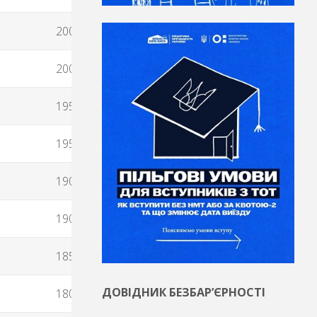
200
200
195
195
190
190
185
ДОВІДНИК БЕЗБАР’ЄРНОСТІ
180