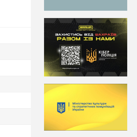
Конкурсний бал
200
200
200
200
200
200