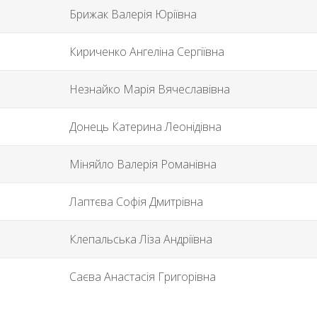
Брижак Валерія Юріївна
Кириченко Ангеліна Сергіївна
Незнайко Марія Вячеславівна
Донець Катерина Леонідівна
Міняйло Валерія Романівна
Лаптєва Софія Дмитрівна
Клепальська Ліза Андріївна
Саєва Анастасія Григорівна