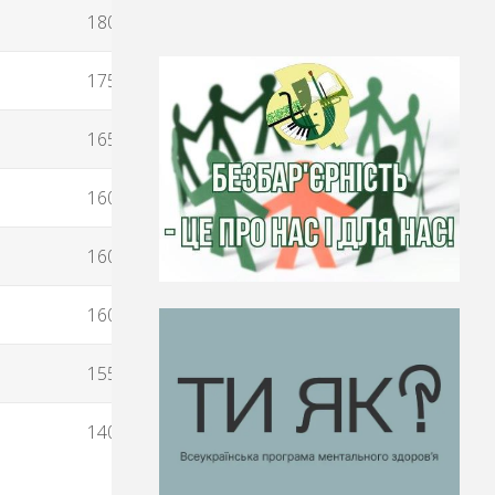
180
175
165
160
160
160
155
140