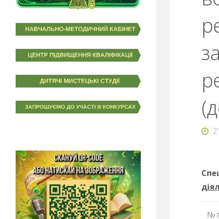
р
з
р
(
2
Спе
дія
№ 