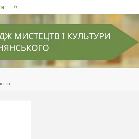
ТИ
SEARCH
ання)