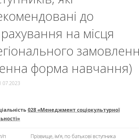
екомендовані до
арахування на місця
егіонального замовлен
денна форма навчання)
1.07.2023
ціальність
028 «
Менеджмент соціокультурної
льності
»
п/п
Прізвище, ім’я, по батькові вступника