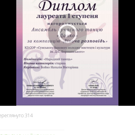
ереглянуто:
314