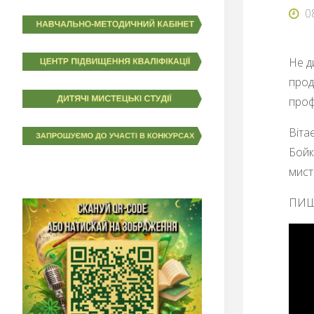
0
Не д
прод
проф
Віта
Бойк
мист
ПИШ