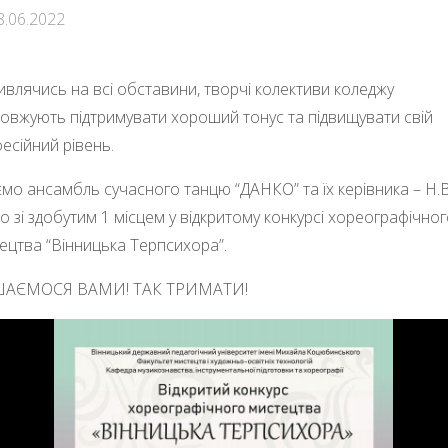
8.06.2022
ивлячись на всі обставини, творчі колективи коледжу
овжують підтримувати хороший тонус та підвищувати свій
есійний рівень.
ємо ансамбль сучасного танцю “ДАНКО” та їх керівника – Н.В
о зі здобутим 1 місцем у відкритому конкурсі хореографічно
ецтва “Вінницька Терпсихора”.
АЄМОСЯ ВАМИ! ТАК ТРИМАТИ!