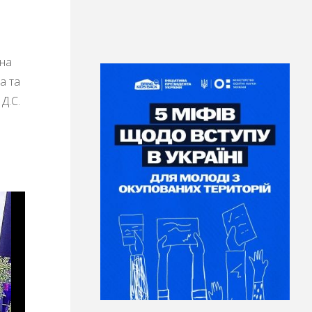
ина
а та
Д.С.