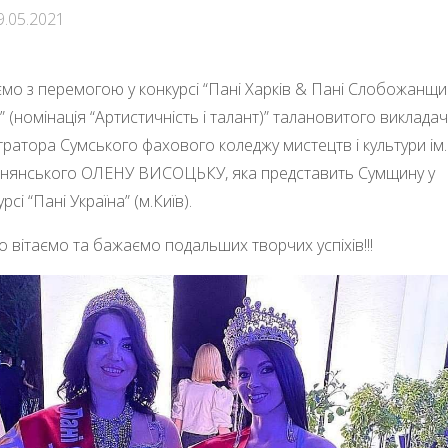
9.05.2021
ємо з перемогою у конкурсі “Пані Харків & Пані Слобожанщ
” (номінація “Артистичність і талант)” талановитого викладач
тратора Сумського фахового коледжу мистецтв і культури ім. 
нянського ОЛЕНУ ВИСОЦЬКУ, яка представить Сумщину у
рсі “Пані Україна” (м.Київ).
 вітаємо та бажаємо подальших творчих успіхів!!!