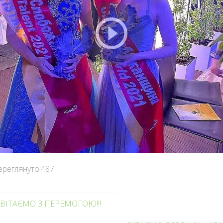
ереглянуто:
487
ВІТАЄМО З ПЕРЕМОГОЮ!!!