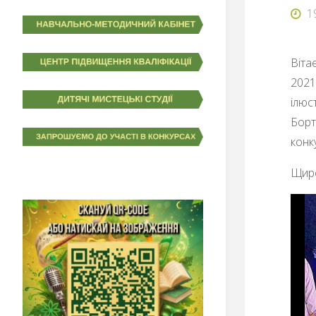
1
Віта
2021
ілюс
Борт
конку
Щиро