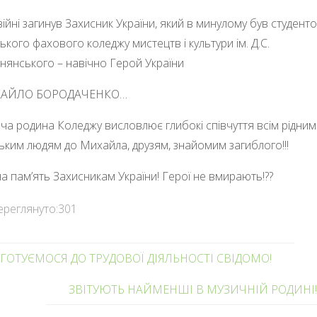
війні загинув Захисник України, який в минулому був студент
ького фахового коледжу мистецтв і культури ім. Д.С.
нянського – навічно Герой України
АЙЛО БОРОДАЧЕНКО…
ча родина Коледжу висловлює глибокі співчуття всім рідним
ьким людям до Михайла, друзям, знайомим загиблого!!!
на пам’ять Захисникам України! Герої не вмирають!??
ереглянуто:
301
ГОТУЄМОСЯ ДО ТРУДОВОЇ ДІЯЛЬНОСТІ СВІДОМО!
ЗВІТУЮТЬ НАЙМЕНШІ В МУЗИЧНІЙ РОДИНІ