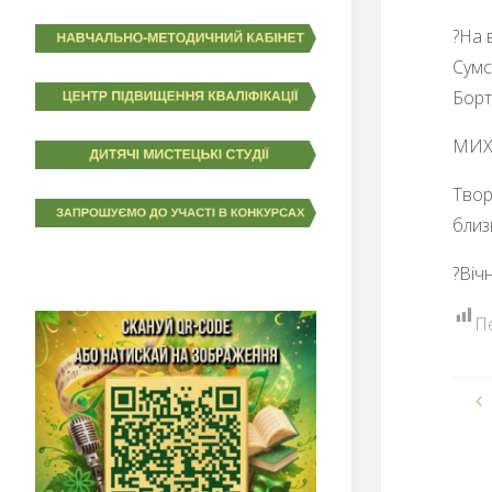
?На 
Сумс
Борт
МИХ
Твор
близ
?Віч
П