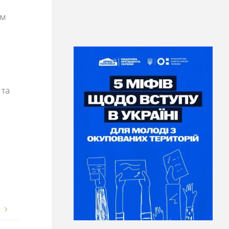
ом
 та
!