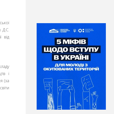
ської
 Д.С.
ї від
кладу
цтв і
я (за
світи