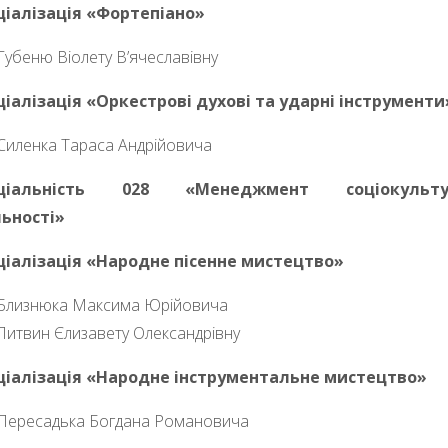
ціалізація «Фортепіано»
Губеню Віолету В’ячеславівну
іалізація «
Оркестрові духові та ударні
інструменти
Силенка Тараса Андрійовича
ціальність 028 «Менеджмент соціокульту
льності»
ціалізація «Народне пісенне мистецтво»
Близнюка Максима Юрійовича
Литвин Єлизавету Олександрівну
ціалізація «Народне інструментальне мистецтво»
Пересадька Богдана Романовича