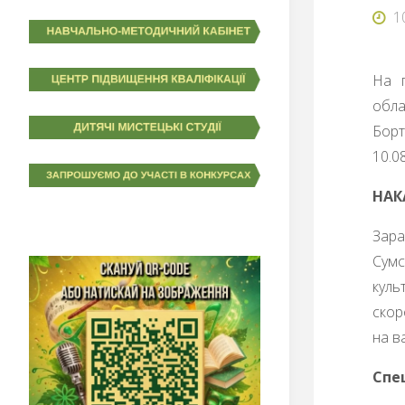
1
На п
обла
Борт
10.0
НАК
Зара
Сумс
куль
скор
на в
Спе