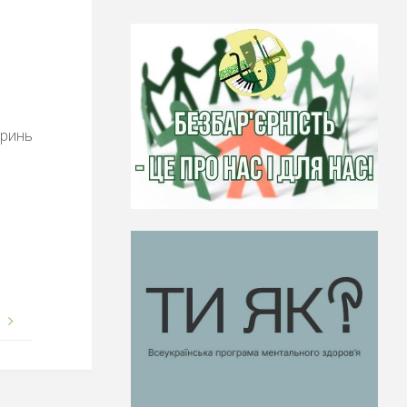
Гринь
.