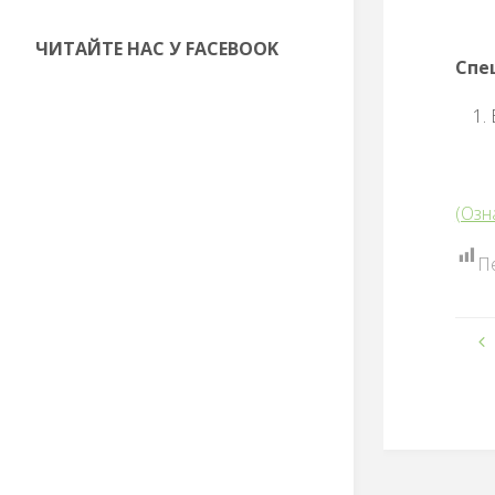
ЧИТАЙТЕ НАС У FACEBOOK
Спе
(Озн
П