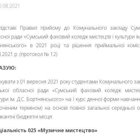
0.08.2021
ідставі Правил прийому до Комунального закладу Сум
сної ради «Сумський фаховий коледж мистецтв і культури ім.
нянського» в 2021 році та рішення приймальної комісі
8.2021 р. (протокол № 12)
АЗУЮ:
хувати з 01 вересня 2021 року студентами Комунального за
ької обласної ради «Сумський фаховий коледж мисте
тури ім. Д.С. Бортнянського» на І курс денної форми навчанн
оченим терміном) на основі повної загальної середньої о
акантні бюджетні місця:
ціальність 025 «Музичне мистецтво»