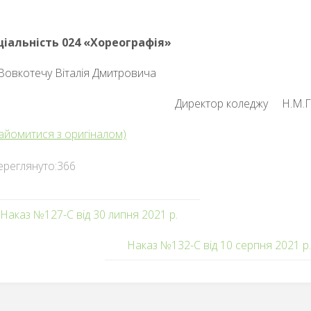
ціальність 024 «Хореографія»
Вовкотечу Віталія Дмитровича
Директор коледжу Н.М.
айомитися з оригіналом)
ереглянуто:
366
Наказ №127-С від 30 липня 2021 р.
Наказ №132-С від 10 серпня 2021 р