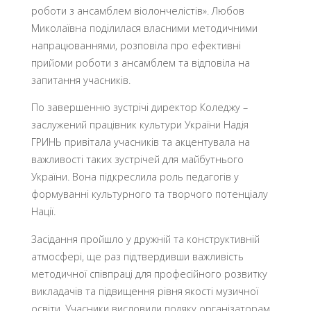
роботи з ансамблем віолончелістів». Любов
Миколаївна поділилася власними методичними
напрацюваннями, розповіла про ефективні
прийоми роботи з ансамблем та відповіла на
запитання учасників.
По завершенню зустрічі директор Коледжу –
заслужений працівник культури України Надія
ГРИНЬ привітала учасників та акцентувала на
важливості таких зустрічей для майбутнього
України. Вона підкреслила роль педагогів у
формуванні культурного та творчого потенціалу
Нації.
Засідання пройшло у дружній та конструктивній
атмосфері, ще раз підтвердивши важливість
методичної співпраці для професійного розвитку
викладачів та підвищення рівня якості музичної
освіти. Учасники висловили подяку організаторам