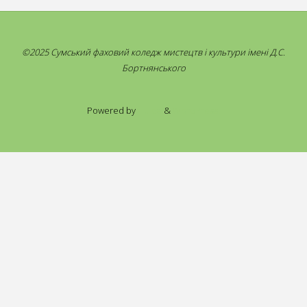
©2025 Сумський фаховий коледж мистецтв і культури імені Д.С.
Бортнянського
Powered by
Fluida
&
WordPress.