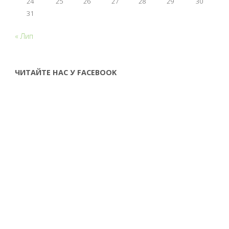
24
25
26
27
28
29
30
31
« Лип
ЧИТАЙТЕ НАС У FACEBOOK