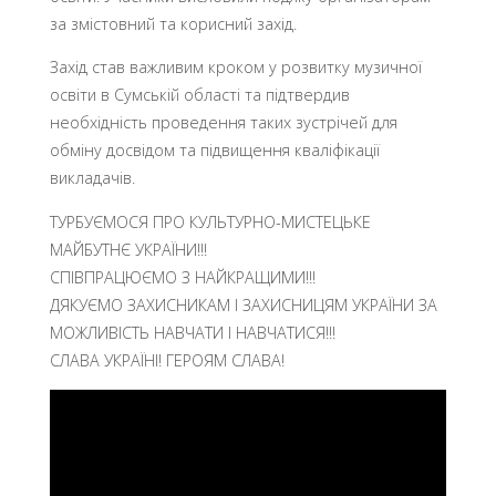
за змістовний та корисний захід.
Захід став важливим кроком у розвитку музичної
освіти в Сумській області та підтвердив
необхідність проведення таких зустрічей для
обміну досвідом та підвищення кваліфікації
викладачів.
ТУРБУЄМОСЯ ПРО КУЛЬТУРНО-МИСТЕЦЬКЕ
МАЙБУТНЄ УКРАЇНИ!!!
СПІВПРАЦЮЄМО З НАЙКРАЩИМИ!!!
ДЯКУЄМО ЗАХИСНИКАМ І ЗАХИСНИЦЯМ УКРАЇНИ ЗА
МОЖЛИВІСТЬ НАВЧАТИ І НАВЧАТИСЯ!!!
СЛАВА УКРАЇНІ! ГЕРОЯМ СЛАВА!