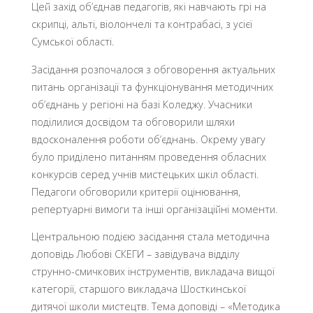
Цей захід об’єднав педагогів, які навчають грі на
скрипці, альті, віолончелі та контрабасі, з усієї
Сумської області.
Засідання розпочалося з обговорення актуальних
питань організації та функціонування методичних
об’єднань у регіоні на базі Коледжу. Учасники
поділилися досвідом та обговорили шляхи
вдосконалення роботи об’єднань. Окрему увагу
було приділено питанням проведення обласних
конкурсів серед учнів мистецьких шкіл області.
Педагоги обговорили критерії оцінювання,
репертуарні вимоги та інші організаційні моменти.
Центральною подією засідання стала методична
доповідь Любові СКЕГИ – завідувача відділу
струнно-смичкових інструментів, викладача вищої
категорії, старшого викладача Шосткинської
дитячої школи мистецтв. Тема доповіді – «Методика