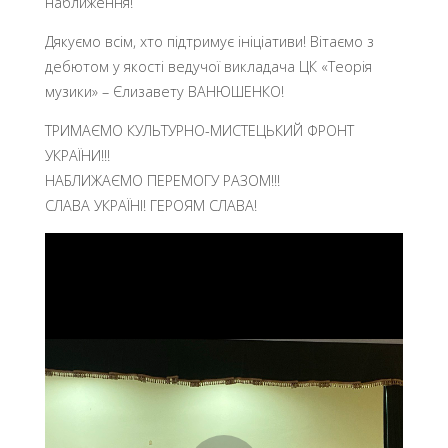
наближення!
Дякуємо всім, хто підтримує ініціативи! Вітаємо з
дебютом у якості ведучої викладача ЦК «Теорія
музики» – Єлизавету ВАНЮШЕНКО!
ТРИМАЄМО КУЛЬТУРНО-МИСТЕЦЬКИЙ ФРОНТ
УКРАЇНИ!!!
НАБЛИЖАЄМО ПЕРЕМОГУ РАЗОМ!!!
СЛАВА УКРАЇНІ! ГЕРОЯМ СЛАВА!