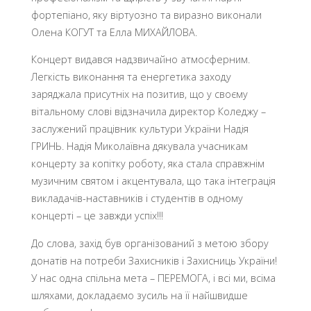
фортепіано, яку віртуозно та виразно виконали
Олена КОГУТ та Елла МИХАЙЛОВА.
Концерт видався надзвичайно атмосферним.
Легкість виконання та енергетика заходу
заряджала присутніх на позитив, що у своєму
вітальному слові відзначила директор Коледжу –
заслужений працівник культури України Надія
ГРИНЬ. Надія Миколаївна дякувала учасникам
концерту за копітку роботу, яка стала справжнім
музичним святом і акцентувала, що така інтеграція
викладачів-наставників і студентів в одному
концерті – це завжди успіх!!!
До слова, захід був організований з метою збору
донатів на потреби Захисників і Захисниць України!
У нас одна спільна мета – ПЕРЕМОГА, і всі ми, всіма
шляхами, докладаємо зусиль на її найшвидше