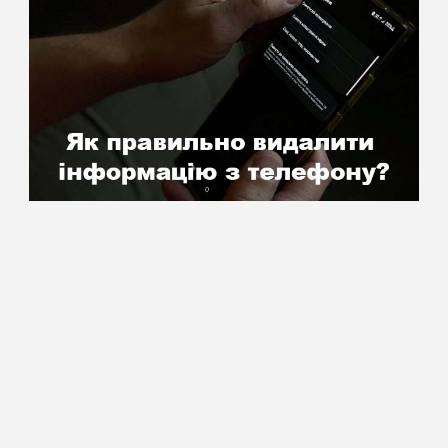
©2025 Сумський фаховий коледж мистецтв і культури імені Д.С.
Бортнянського