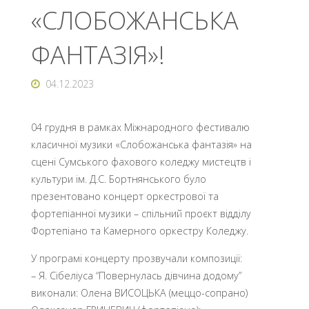
«СЛОБОЖАНСЬКА
ФАНТАЗІЯ»!
04.12.2023
04 грудня в рамках Міжнародного фестивалю
класичної музики «Слобожанська фантазія» на
сцені Сумського фахового коледжу мистецтв і
культури ім. Д.С. Бортнянського було
презентовано концерт оркестрової та
фортепіанної музики – спільний проєкт відділу
Фортепіано та Камерного оркестру Коледжу.
У програмі концерту прозвучали композиції:
– Я. Сібеліуса “Повернулась дівчина додому”
виконали: Олена ВИСОЦЬКА (меццо-сопрано)