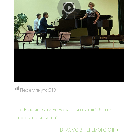
Переглянуто:
513
Важливі дати Всеукраїнської акції “16 днів
проти насильства”
ВІТАЄМО З ПЕРЕМОГОЮ!!!