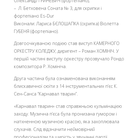
Олександр ГРИНЕВИЧ (фортепіано);
– Л. Бетховена Соната № 3, для скрипки і
фортепіано Es-Dur
Виконали: Лариса БЄЛОШАПКА (скрипка) Віолетта
ГУБЕНЯ (фортепіано).
Довгоочікуваною подією став виступ КАМЕРНОГО
ОРКЕСТРУ КОЛЕДЖУ, диригент – Роман ХОМІНІЧ. У
першій частині виступу оркестру прозвучало Рондо
композитора Р. Хомініча.
Друга частина була ознаменована виконанням
блискавичної сюїти з 14 інструментальних п’єс К.
Сен-Санса “Карнавал тварин”.
«Карнавал тварин» став справжньою кульмінацією
заходу. Музична п’єса була пронизана гумором і
натхненною музичною красою, яка захоплювала
слухачів. Слід відзначити неймовірний
професіоналізм та щирість у звучанні партії