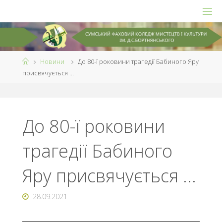
Skip
to
content
Home
Новини
До 80-ї роковини трагедії Бабиного Яру
присвячується …
До 80-ї роковини
трагедії Бабиного
Яру присвячується …
28.09.2021