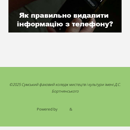
©2025 Сумський фаховий коледж мистецтв і культури імені Д.С.
Бортнянського
Powered by
Fluida
&
WordPress.