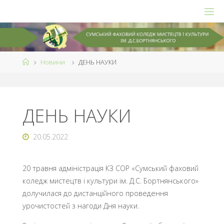
Skip
to
content
Home
Новини
ДЕНЬ НАУКИ
ДЕНЬ НАУКИ
20.05.2022
20 травня адміністрація КЗ СОР «Сумський фаховий
коледж мистецтв і культури ім. Д.С. Бортнянського»
долучилася до дистанційного проведення
урочистостей з нагоди Дня науки.