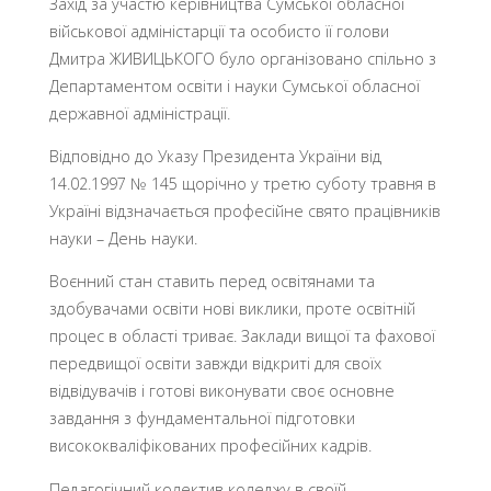
Захід за участю керівництва Сумської обласної
військової адміністарції та особисто її голови
Дмитра ЖИВИЦЬКОГО було організовано спільно з
Департаментом освіти і науки Сумської обласної
державної адміністрації.
Відповідно до Указу Президента України від
14.02.1997 № 145 щорічно у третю суботу травня в
Україні відзначається професійне свято працівників
науки – День науки.
Воєнний стан ставить перед освітянами та
здобувачами освіти нові виклики, проте освітній
процес в області триває. Заклади вищої та фахової
передвищої освіти завжди відкриті для своїх
відвідувачів і готові виконувати своє основне
завдання з фундаментальної підготовки
висококваліфікованих професійних кадрів.
Педагогічний колектив коледжу в своїй