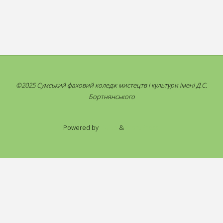
©2025 Сумський фаховий коледж мистецтв і культури імені Д.С.
Бортнянського
Powered by
Fluida
&
WordPress.