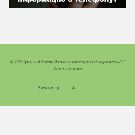
©2025 Сумський фаховий коледж мистецтв і культури імені Д.С.
Бортнянського
Powered by
Fluida
&
WordPress.