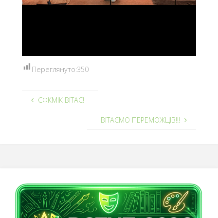
Переглянуто:
350
СФКМІК ВІТАЄ!
ВІТАЄМО ПЕРЕМОЖЦІВ!!!