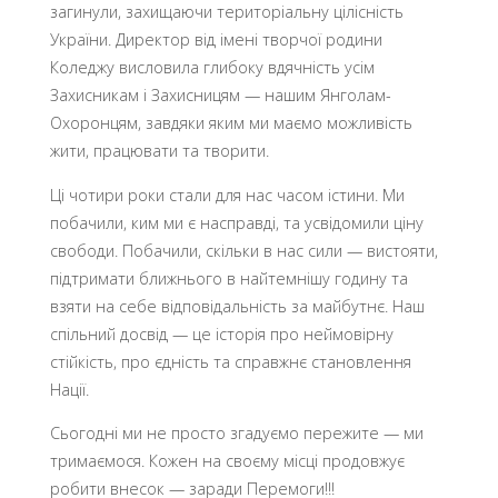
загинули, захищаючи територіальну цілісність
України. Директор від імені творчої родини
Коледжу висловила глибоку вдячність усім
Захисникам і Захисницям — нашим Янголам-
Охоронцям, завдяки яким ми маємо можливість
жити, працювати та творити.
Ці чотири роки стали для нас часом істини. Ми
побачили, ким ми є насправді, та усвідомили ціну
свободи. Побачили, скільки в нас сили — вистояти,
підтримати ближнього в найтемнішу годину та
взяти на себе відповідальність за майбутнє. Наш
спільний досвід — це історія про неймовірну
стійкість, про єдність та справжнє становлення
Нації.
Сьогодні ми не просто згадуємо пережите — ми
тримаємося. Кожен на своєму місці продовжує
робити внесок — заради Перемоги!!!