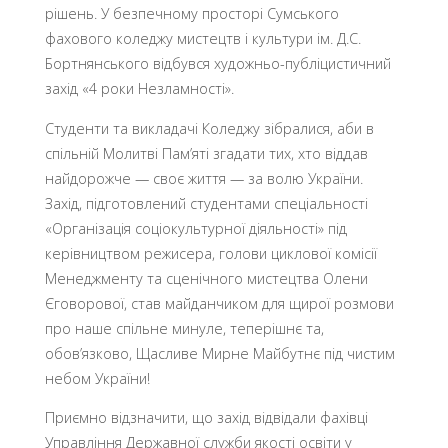
рішень. У безпечному просторі Сумського
фахового коледжу мистецтв і культури ім. Д.С.
Бортнянського відбувся художньо-публіцистичний
захід «4 роки Незламності».
Студенти та викладачі Коледжу зібралися, аби в
спільній Молитві Пам’яті згадати тих, хто віддав
найдорожче — своє життя — за волю України.
Захід, підготовлений студентами спеціальності
«Організація соціокультурної діяльності» під
керівництвом режисера, голови циклової комісії
Менеджменту та сценічного мистецтва Олени
Єговорової, став майданчиком для щирої розмови
про наше спільне минуле, теперішнє та,
обов’язково, Щасливе Мирне Майбутнє під чистим
небом України!
Приємно відзначити, що захід відвідали фахівці
Управління Державної служби якості освіти у