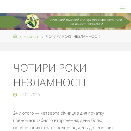
Skip
to
content
Home
Новини
ЧОТИРИ РОКИ НЕЗЛАМНОСТІ
ЧОТИРИ РОКИ
НЕЗЛАМНОСТІ
24.02.2026
24 лютого — четверта річниця з дня початку
повномасштабного вторгнення, день болю,
непоправних втрат і, водночас, день доленосних