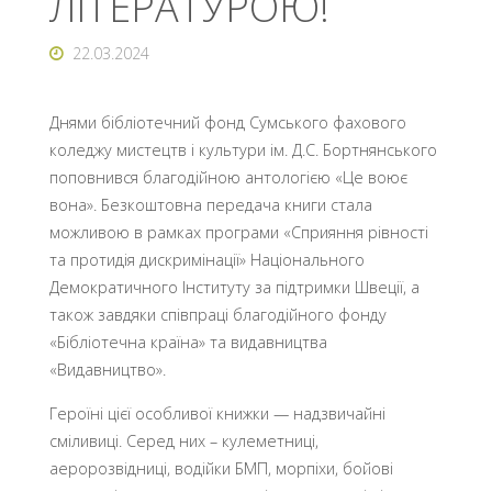
ЛІТЕРАТУРОЮ!
22.03.2024
Днями бібліотечний фонд Сумського фахового
коледжу мистецтв і культури ім. Д.С. Бортнянського
поповнився благодійною антологією «Це воює
вона». Безкоштовна передача книги стала
можливою в рамках програми «Сприяння рівності
та протидія дискримінації» Національного
Демократичного Інституту за підтримки Швеції, а
також завдяки співпраці благодійного фонду
«Бібліотечна країна» та видавництва
«Видавництво».
Героїні цієї особливої книжки — надзвичайні
сміливиці. Серед них – кулеметниці,
аеророзвідниці, водійки БМП, морпіхи, бойові