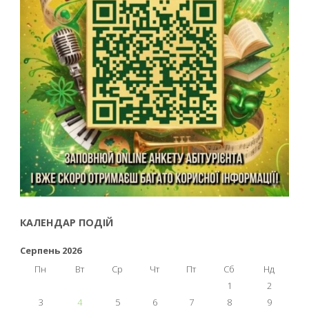
КАЛЕНДАР ПОДІЙ
Серпень 2026
Пн
Вт
Ср
Чт
Пт
Сб
Нд
1
2
3
4
5
6
7
8
9