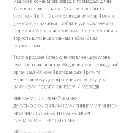
медикині, командирки взводів, громадські діячки.
Усі вони стали на захист України в російсько-
українській війні. З цих невигаданих історій можна
дізнатися, як Захисниці роблять усе можливе для
Перемоги України, як вони ламають стереотипи та
торують шлях іншим жінкам з військовим
покликанням.
Творча родина Коледжу висловлює щирі слова
вдячності видавництву «Видавництво», громадській
організації «Жіночий ветеранський рух» та
Національному Демократичному Інституту за
ВАЖЛИВИЙ ПОДАРУНОК ТВОРЧІЙ МОЛОДІ!
ВИВЧАЄМО ІСТОРІЇ НАЙКРАЩИХ!!!
ДЯКУЄМО ЗАХИСНИКАМ І ЗАХИСНИЦЯМ УКРАЇНИ ЗА
МОЖЛИВІСТЬ НАВЧАТИ І НАВЧАТИСЯ!!!
СЛАВА УКРАЇНІ! ГЕРОЯМ СЛАВА!
Переглянуто:
352