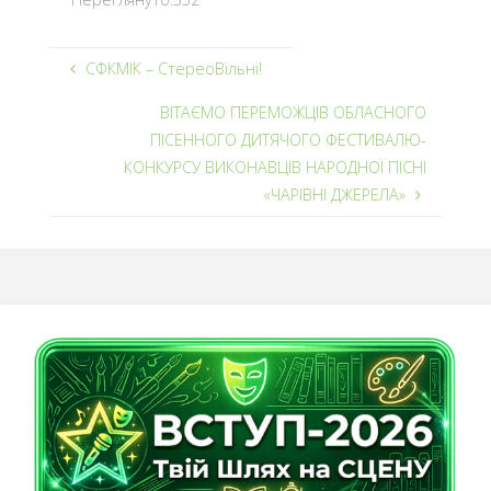
СФКМІК – СтереоВільні!
ВІТАЄМО ПЕРЕМОЖЦІВ ОБЛАСНОГО
ПІСЕННОГО ДИТЯЧОГО ФЕСТИВАЛЮ-
КОНКУРСУ ВИКОНАВЦІВ НАРОДНОЇ ПІСНІ
«ЧАРІВНІ ДЖЕРЕЛА»