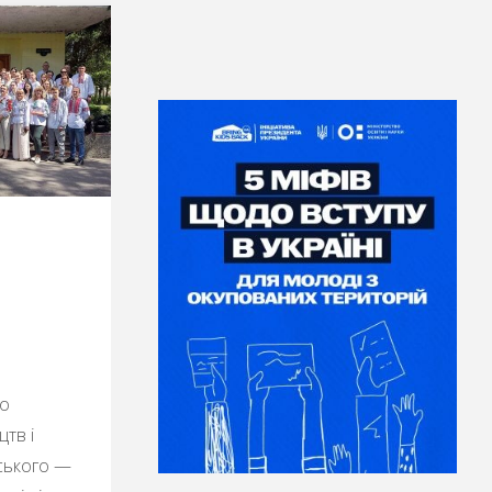
го
тв і
нського —