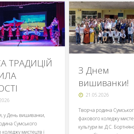
СА ТРАДИЦІЙ
З Днем
СИЛА
вишиванки!
ОСТІ
21.05.2026
.2026
Творча родина Сумсько
я, у День вишиванки,
фахового коледжу мистец
одина Сумського
культури ім. Д.С. Бортня
 коледжу мистецтв і