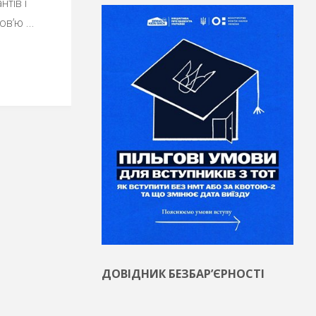
нтів і
бов’ю …
!"
ДОВІДНИК БЕЗБАР’ЄРНОСТІ