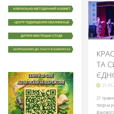
КРА
ТА 
ЄДН
21.05
21 травн
творча р
фахового