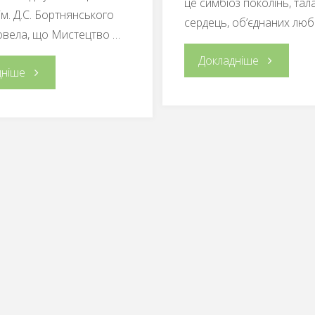
це симбіоз поколінь, тала
ім. Д.С. Бортнянського
сердець, об’єднаних лю
овела, що Мистецтво …
"З
Докладніше
"КРАСА
дніше
Днем
ТРАДИЦІЙ
вишиванки
ТА
СИЛА
ЄДНОСТІ"