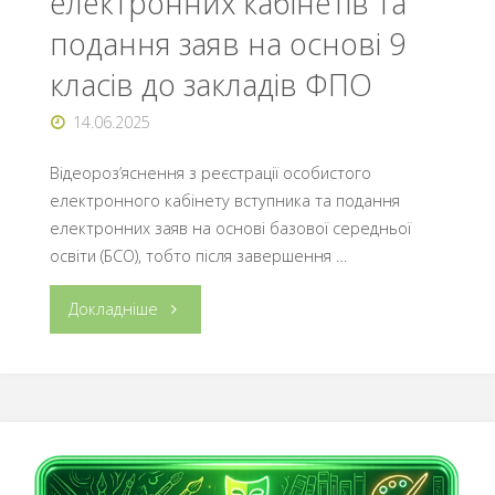
електронних кабінетів та
подання заяв на основі 9
класів до закладів ФПО
14.06.2025
Відеороз’яснення з реєстрації особистого
електронного кабінету вступника та подання
електронних заяв на основі базової середньої
освіти (БСО), тобто після завершення …
"ВСТУП-2025:
Докладніше
реєстрація
електронних
кабінетів