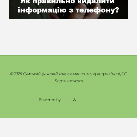
©2025 Сумський фаховий коледж мистецтв і культури імені Д.С.
Бортнянського
Powered by
Fluida
&
WordPress.