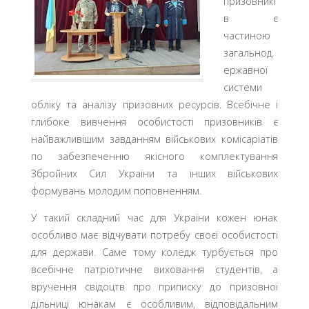
призовникі
в є
частиною
загальнод
ержавної
системи
обліку та аналізу призовних ресурсів. Всебічне і
глибоке вивчення особистості призовників є
найважливішим завданням військових комісаріатів
по забезпеченню якісного комплектування
Збройних Сил України та інших військових
формувань молодим поповненням.
У такий складний час для України кожен юнак
особливо має відчувати потребу своєї особистості
для держави. Саме тому коледж турбується про
всебічне патріотичне виховання студентів, а
вручення свідоцтв про приписку до призовної
дільниці юнакам є особливим, відповідальним