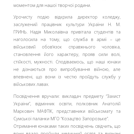
моментом для нашої творчої родини.
Урочисту подію відкрила директор коледжу,
заслужений працівник культури України Н. М.
ГРИНЬ. Надія Миколаївна привітала студентів та
наголосила на тому, що служба в армії – це
військовий обов’язок справжнього чоловіка,
становлення його характеру, прояв сили волі,
стійкості, мужності. Сподіваємось, що наші юнаки
не дізнаються про випробування війною, але
впевнені, що вони із честю пройдуть службу у
військових лавах.
Посвідчення вручали: викладач предмету “Захист
України”, відмінник освіти, полковник Анатолій
Маркович МАФТІК, представники військомату та
Сумської паланки МГО “Козацтво Запорозьке”.
Отримання юнаками таких посвідчень свідчить, що
вони вдало пройшли медичний огляд та визнані