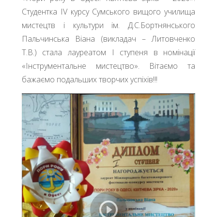
Студентка IV курсу Сумського вищого училища
мистецтв і культури ім. Д.С.Бортнянського
Пальчинська Віана (викладач – Литовченко
Т.В.) стала лауреатом І ступеня в номінації
«Інструментальне мистецтво». Вітаємо та
бажаємо подальших творчих успіхів!!!