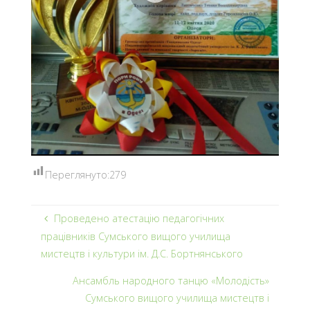
Переглянуто:
279
Проведено атестацію педагогічних
працівників Сумського вищого училища
мистецтв і культури ім. Д.С. Бортнянського
Ансамбль народного танцю «Молодість»
Сумського вищого училища мистецтв і