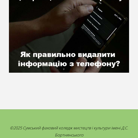
©2025 Сумський фаховий коледж мистецтв і культури імені Д.С.
Бортнянського