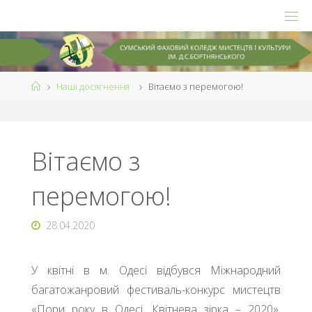
Skip
to
content
Home
Наші досягнення
Вітаємо з перемогою!
Вітаємо з
перемогою!
28.04.2020
У квітні в м. Одесі відбувся Міжнародний
багатожанровий фестиваль-конкурс мистецтв
«Пори року в Одесі. Квітнева зірка – 2020».