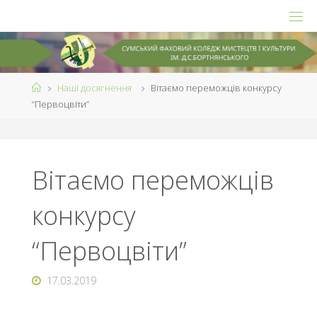
Skip
to
content
Home
Наші досягнення
Вітаємо переможців конкурсу
“Первоцвіти”
Вітаємо переможців
конкурсу
“Первоцвіти”
17.03.2019