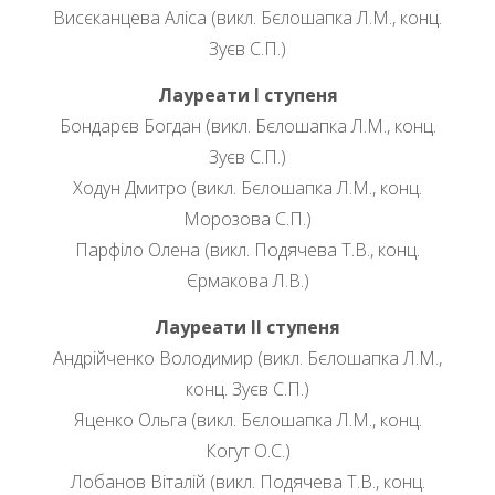
Висєканцева Аліса (викл. Бєлошапка Л.М., конц.
Зуєв С.П.)
Лауреати І ступеня
Бондарєв Богдан (викл. Бєлошапка Л.М., конц.
Зуєв С.П.)
Ходун Дмитро (викл. Бєлошапка Л.М., конц.
Морозова С.П.)
Парфіло Олена (викл. Подячева Т.В., конц.
Єрмакова Л.В.)
Лауреати ІІ ступеня
Андрійченко Володимир (викл. Бєлошапка Л.М.,
конц. Зуєв С.П.)
Яценко Ольга (викл. Бєлошапка Л.М., конц.
Когут О.С.)
Лобанов Віталій (викл. Подячева Т.В., конц.