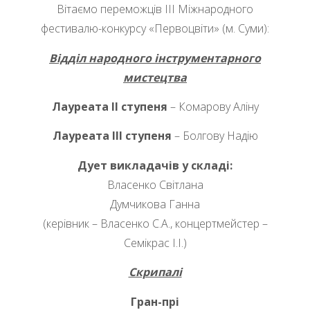
Вітаємо переможців ІІІ Міжнародного
фестивалю-конкурсу «Первоцвіти» (м. Суми):
Відділ народного інструментарного
мистецтва
Лауреата ІІ ступеня
– Комарову Аліну
Лауреата ІІІ ступеня
– Болгову Надію
Дует викладачів у складі:
Власенко Світлана
Думчикова Ганна
(керівник – Власенко С.А., концертмейстер –
Семікрас І.І.)
Скрипалі
Гран-прі