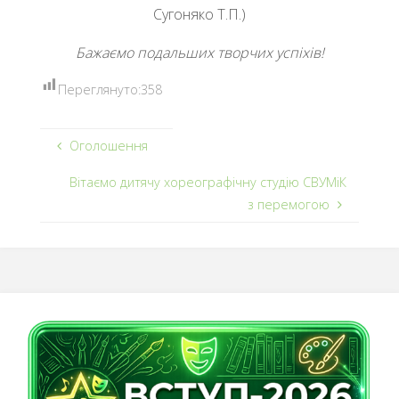
Сугоняко Т.П.)
Бажаємо подальших творчих успіхів!
Переглянуто:
358
Оголошення
Вітаємо дитячу хореографічну студію СВУМіК
з перемогою