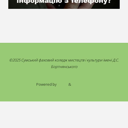
©2025 Сумський фаховий коледж мистецтв і культури імені Д.С.
Бортнянського
Powered by
Fluida
&
WordPress.