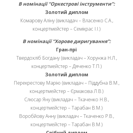
В номінації “Оркестрові інструменти”:
Золотий диплом
Комарову Аліну (викладач – Власенко С.А.,
концертмейстер – Семікрас І.І.)
В номінації “Хорове диригування”:
Гран-прі
Твердохліб Богдану (викладач – Хорунжа Н.Л.,
концертмейстер – Дяченко Т.П.)
Золотий диплом
Перекрестову Марію (викладач – Піддубна В.М.,
концертмейстер – Єрмакова Л.В.)
Слюсар Яну (викладач – Ткаченко Н.В.,
концертмейстер – Тарабан В.М.)
Воробйову Анну (викладач – Ткаченко Р.В.,
концертмейстер – Тарабан В.М.)
Срібний диплом