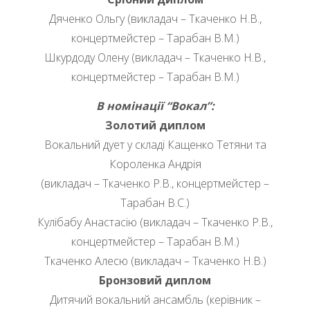
Дяченко Ольгу (викладач – Ткаченко Н.В.,
концертмейстер – Тарабан В.М.)
Шкурдоду Олену (викладач – Ткаченко Н.В.,
концертмейстер – Тарабан В.М.)
В номінації “Вокал”:
Золотий диплом
Вокальний дует у складі Кащенко Тетяни та
Короленка Андрія
(викладач – Ткаченко Р.В., концертмейстер –
Тарабан В.С.)
Кулібабу Анастасію (викладач – Ткаченко Р.В.,
концертмейстер – Тарабан В.М.)
Ткаченко Алесю (викладач – Ткаченко Н.В.)
Бронзовий диплом
Дитячий вокальний ансамбль (керівник –