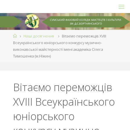
Skip
to
content
Home
Наші досягнення
Вітаємо переможців ХVІІІ
Всеукраїнського юніорського конкурсу музично-
виконавської майстерності імені академіка Олега
premium theme for WordPress
Тимошенка (м.Ніжин)
Вітаємо переможців
ХVІІІ Всеукраїнського
юніорського