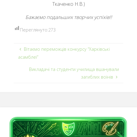
Ткаченко Н.В.)
Бажаємо подальших творчих успіхів!!
Переглянуто:
273
Вітаємо переможців конкурсу “Харківські
асамблеї”
Викладачі та студенти училища вшанували
загиблих воїнів