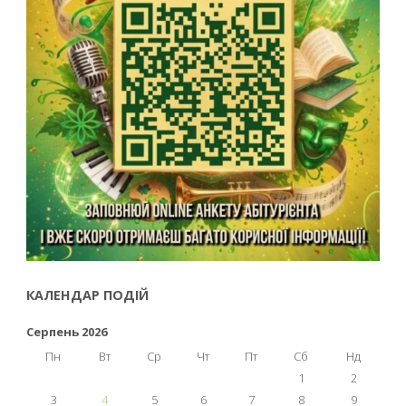
КАЛЕНДАР ПОДІЙ
Серпень 2026
Пн
Вт
Ср
Чт
Пт
Сб
Нд
1
2
3
4
5
6
7
8
9