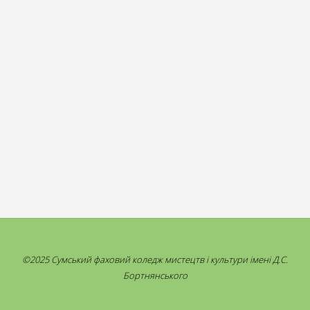
©2025 Сумський фаховий коледж мистецтв і культури імені Д.С.
Бортнянського