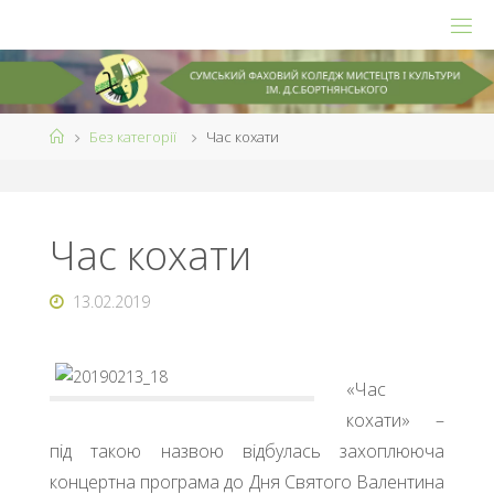
Skip
to
content
Check car emissions
Home
Без категорії
Час кохати
Час кохати
13.02.2019
«Час
кохати» –
під такою назвою відбулась захоплююча
концертна програма до Дня Святого Валентина