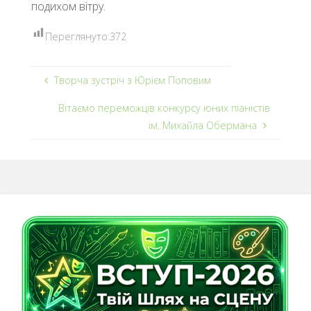
подихом вітру.
Переглянуто:
372
Творча зустріч з Юрієм Поповим
Вітаємо переможців конкурсу юних піаністів
ім. Михайла Обермана