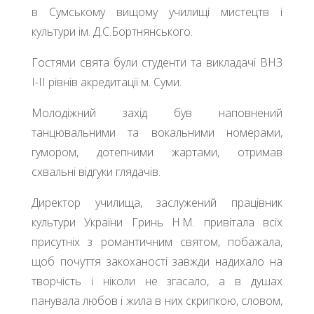
в Сумському вищому училищі мистецтв і
культури ім. Д.С.Бортнянського.
Гостями свята були студенти та викладачі ВНЗ
І-ІІ рівнів акредитації м. Суми.
Молодіжний захід був наповнений
танцювальними та вокальними номерами,
гумором, дотепними жартами, отримав
схвальні відгуки глядачів.
Директор училища, заслужений працівник
культури України Гринь Н.М. привітала всіх
присутніх з романтичним святом, побажала,
щоб почуття закоханості завжди надихало на
творчість і ніколи не згасало, а в душах
панувала любов і жила в них скрипкою, словом,