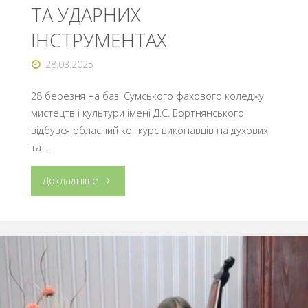
ТА УДАРНИХ
ІНСТРУМЕНТАХ
28.03.2025
28 березня на базі Сумського фахового коледжу
мистецтв і культури імені Д.С. Бортнянського
відбувся обласний конкурс виконавців на духових
та …
"ВІТАЄМО
Докладніше
ПЕРЕМОЖЦІВ
ОБЛАСНОГО
КОНКУРСУ
ВИКОНАВЦІВ