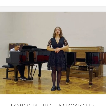
ЛАБОРАТОРІЇ
ДЛЯ
МАЙБУТНІХ
АБІТУРІЄНТІВ
У
СФКМІК"