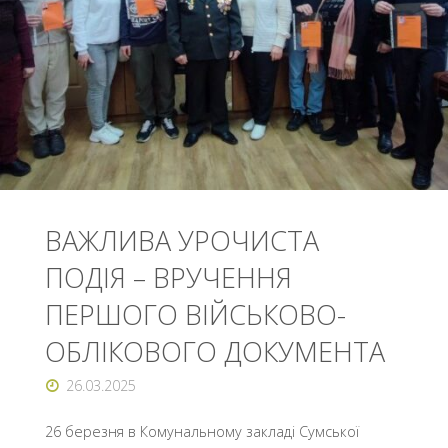
ІМЕНІ
ВИДАТНОГО
УКРАЇНСЬКОГО
ПИСЬМЕННИКА-
ГУМОРИСТА
ВАЖЛИВА УРОЧИСТА
ОСТАПА
ПОДІЯ – ВРУЧЕННЯ
ВИШНІ"
ПЕРШОГО ВІЙСЬКОВО-
ОБЛІКОВОГО ДОКУМЕНТА
26.03.2025
26 березня в Комунальному закладі Сумської