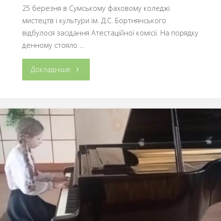
25 березня в Сумському фаховому коледжі
мистецтв і культури ім. Д.С. Бортнянського
відбулося засідання Атестаційної комісії. На порядку
денному стояло …
"У
Докладніше
СФКМІК
ВІДБУЛОСЯ
ЗАСІДАННЯ
АТЕСТАЦІЙНОЇ
КОМІСІЇ"