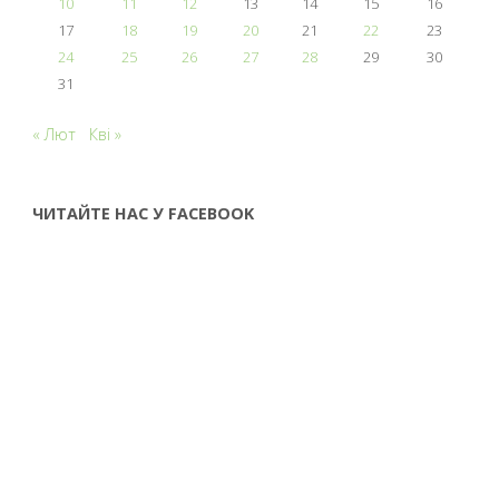
10
11
12
13
14
15
16
17
18
19
20
21
22
23
24
25
26
27
28
29
30
31
« Лют
Кві »
ЧИТАЙТЕ НАС У FACEBOOK