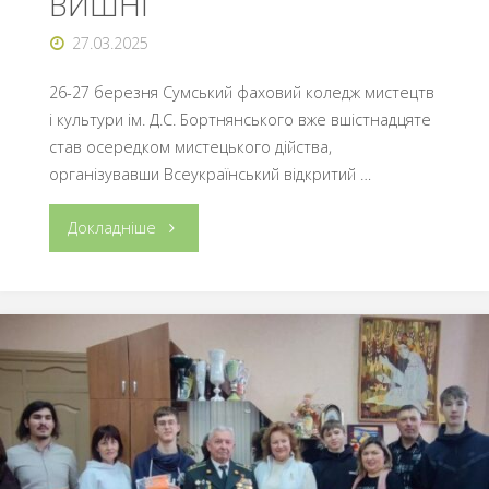
ВИШНІ
27.03.2025
26-27 березня Сумський фаховий коледж мистецтв
і культури ім. Д.С. Бортнянського вже вшістнадцяте
став осередком мистецького дійства,
організувавши Всеукраїнський відкритий …
"ВІДБУВСЯ
Докладніше
XVІ
ВСЕУКРАЇНСЬКИЙ
ВІДКРИТИЙ
КОНКУРС
ЧИТЦІВ