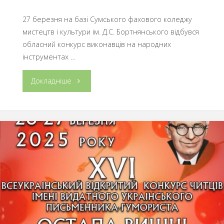
27 березня на базі Сумського фахового коледжу
мистецтв і культури ім. Д.С. Бортнянського відбувся
обласний конкурс виконавців на народних
інструментах …
"ОБЛАСНИЙ
Докладніше
КОНКУРС
НАРОДНИХ
ІНСТРУМЕНТІВ
СЕРЕД
УЧНІВ
МИСТЕЦЬКИХ