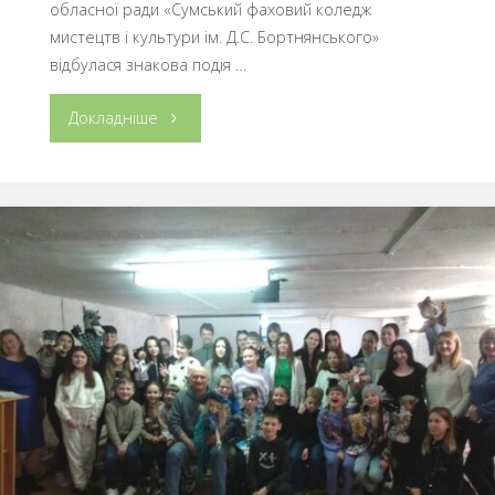
обласної ради «Сумський фаховий коледж
мистецтв і культури ім. Д.С. Бортнянського»
відбулася знакова подія …
"ВАЖЛИВА
Докладніше
УРОЧИСТА
ПОДІЯ
–
ВРУЧЕННЯ
ПЕРШОГО
ВІЙСЬКОВО-
ОБЛІКОВОГО