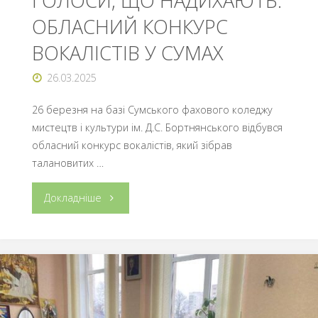
ГОЛОСИ, ЩО НАДИХАЮТЬ:
ОБЛАСНИЙ КОНКУРС
ВОКАЛІСТІВ У СУМАХ
26.03.2025
26 березня на базі Сумського фахового коледжу
мистецтв і культури ім. Д.С. Бортнянського відбувся
обласний конкурс вокалістів, який зібрав
талановитих …
"ГОЛОСИ,
Докладніше
ЩО
НАДИХАЮТЬ:
ОБЛАСНИЙ