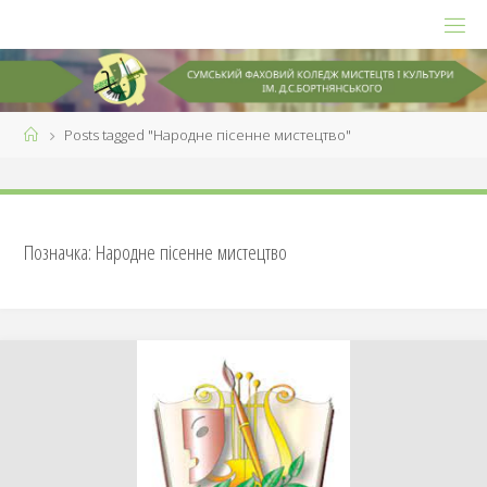
Skip
to
content
Home
Posts tagged "Народне пісенне мистецтво"
Позначка:
Народне пісенне мистецтво