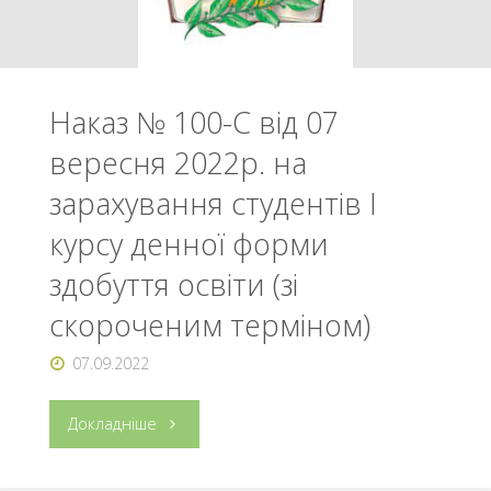
Наказ № 100-С від 07
вересня 2022р. на
зарахування студентів І
курсу денної форми
здобуття освіти (зі
скороченим терміном)
07.09.2022
"Наказ
Докладніше
№